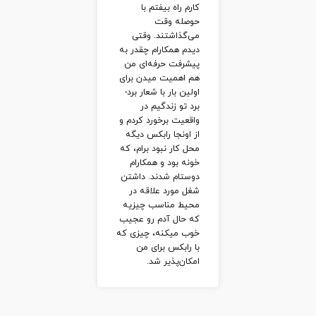
ط
کارم راه بیفتم با
 با رابکس برای
X
حوصله وقت
از حس های
می‌گذاشتند. وقتی
 محیطی مثبت
دیدم همکارام چقدر به
کردن در کنار
همه ما در رابکس
پیشرفت حرفه‌ای من
ای متخصص و
خلق کردن و همد
هم اهمیت میدن برای
د، هم باعث
بودن گرد هم اوم
اولین بار با شعار برد-
ه هر روز
حالمون کنار هم 
برد تو زندگیم در
ز قبل به
چرا؟ چون اینجا فر
واقعیت برخورد کردم و
اضافه بشه و
با هم گفتگو می‌
از اونجا رابکس دیگه
که یاد بگیری
احساس راحتی و
محل کار نبود برام، که
هم باید دانشت
امنیت داریم، کل
خونه بود و همکارام
شتراک بذاری‌.
کاغذ و دفتر و تخ
دوستام شدند. داشتن
به سمت رشد و
دیوار (شیشه‌ای) 
شغل مورد علاقه در
ت واس تک تک
خط خطی می‌کنیم،
محیط مناسب چیزیه
 مهمه و در این
نتیجه منطقی بگی
که حال آدم رو عجیب
سعی میکنیم
با هم صمیمی هس
خوب میکنه، چیزی که
همدیگه کمک
به هم کمک می‌ک
با رابکس برای من
تلفیق همه‌ی
و تجربیاتمون رو 
امکان‌پذیر شد.
با یه محیط گرم
به اشتراک میزاری
می که واس تک
سعی می کنیم
د ارزش قائلن،
حالمون در زندگی
رو به
شخصی و کاری 