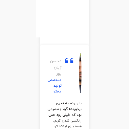
محسن
کرده. هر روز
ژیان
خداروشکر میکنم
پور
که با این
مجموعه ی فوق
متخصص
حرفه ای آشنا
تولید
شدم.
محتوا
مونا
بتوئی
متخصص
محسن
تولید
ژیان
ی
محتوا
پور
متخصص
تولید
محتوا
مونا
بتوئی
با ورودم به قدری
متخصص
برخوردها گرم و صمیمی
ش
تولید
بود که خیلی زود حس
م
محتوا
رابکسی شدن کردم.
پ
همه برای اینکه تو